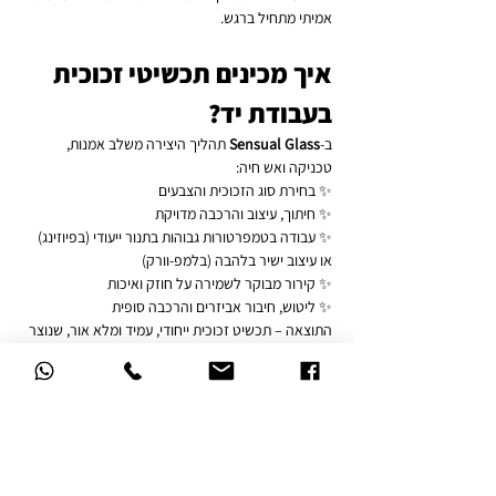
אמיתי מתחיל ברגש.
איך מכינים תכשיטי זכוכית 
בעבודת יד?
ב-
Sensual Glass
 תהליך היצירה משלב אמנות, 
טכניקה ואש חיה:
✨ בחירת סוג הזכוכית והצבעים
✨ חיתוך, עיצוב והרכבה מדויקת
✨ עבודה בטמפרטורות גבוהות בתנור ייעודי (בפיוזינג) 
או עיצוב ישיר בלהבה (בלמפ-וורק)
✨ קירור מבוקר לשמירה על חוזק ואיכות
✨ ליטוש, חיבור אביזרים והרכבה סופית
התוצאה – תכשיט זכוכית ייחודי, עמיד ומלא אור, שנוצר 
באהבה ובדיוק אמנותי.
אם אתם בצפון ומחפשים תכשיט בהתאמה אישית, 
חוויית שירות אישית ואיכות בלתי מתפשרת – 
Sensual 
Glass
 באזור נהריה היא הכתובת שלכם.
החלום שלכם מזכוכית מתחיל כאן. ✨