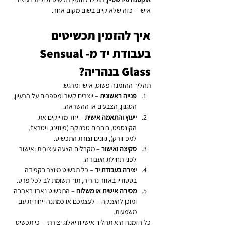
אישי – כזה שלא קיים בשום מקום אחר.
איך להזמין תכשיטים 
בעבודת יד מ-Sensual 
Glass בנהריה?
תהליך ההזמנה פשוט, אישי ומרגש:
פנייה ראשונית
 – יוצרים קשר ומספרים על הרעיון, 
הסגנון, הצבעים או ההשראה.
ייעוץ והתאמה אישית
 – יחד מדייקים את 
הקונספט, בוחרים טכניקה (פיוזינג, ויטראז’, 
למפ-וורק), גוונים וצורת התכשיט.
סקיצה ואישור
 – מקבלים הצעה עיצובית ואישור 
לפני תחילת העבודה.
יצירה בעבודת יד
 – כל תכשיט מיוצר בקפידה 
בסטודיו באזור נהריה, תוך תשומת לב לכל פרט.
מסירה אישית או משלוח
 – התכשיט נארז באהבה 
ומוכן להענקה – לעצמכם או כמתנה ייחודית עם 
משמעות.
כל הזמנה היא תהליך אישי ודיאלוג יצירתי – כי תכשיט 