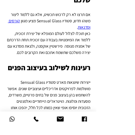
אם תרצו לא רק לרכוש תכשיט, אלא גם ללמוד ליצור 
משהו חדש, סטודיו Sensual Glass מציע מגוון 
קורסים 
וסדנאות
. 
כאן תוכלו לצלול לעולם המופלא של יצירת זכוכית, 
ללמוד את המיומנויות בעבודה עם זכוכית תחת הדרכתם 
של אמנית מנוסה  פירשטיין אוקסנה, ולצאת מסדנא עם 
יצירה משלכם שתשמח אתכם ואת הקרובים לכם.
רעינות לשילוב בעיצוב הפנים
ייצירות שיוצאות מארט סטודיו Sensual Glass 
מושלמות לפרויקטים אדריכליים ועיצוביים שונים. אפשר 
להשתמש בהן בעיצוב פנים של בתים פרטיים, משרדים, 
מסעדות ומלונות. הויטראז'ים הייחודיים ואלמנטים 
הזכוכית יוסיפו אופי שאין כמותו לכל חלל, יהפכו אותו 
לנעים ואסתטי יותר. מעצבים, אדריכלים ובעלי עסקים 
משלבים את 
העבודות הללו
 בפרויקטים שלהם, שמכיניס 
אליהם נגיעה של אומנות ואינדיבידואליות.