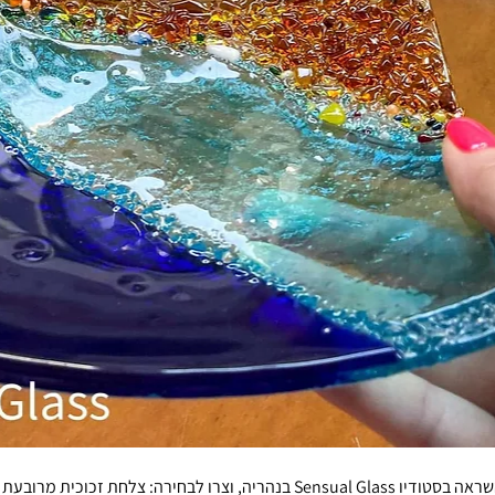
צטרפו לחוויה יצירתית ומעוררת השראה בסטודיו Sensual Glass בנהריה, וצרו לבחיר