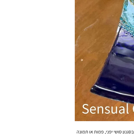
ה: צלחת זכוכית מרובעת בסגנון סושי יפני, פמות או תמונה 