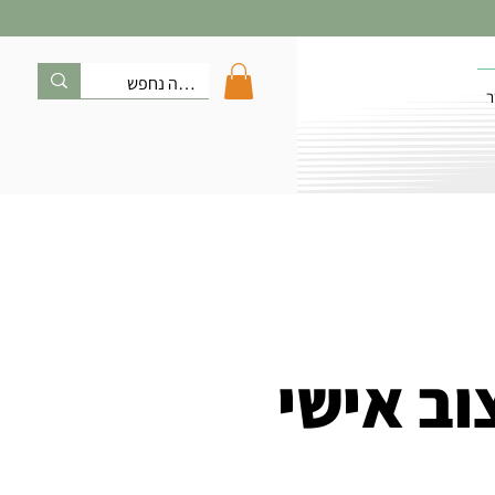
ר
וב אישי