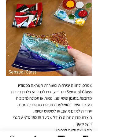
צטרפו לחוויה יצירתית ומעוררת השראה בסטודיו 
Sensual Glass בנהריה, וצרו לבחירה: צלחת זכוכית 
מרובעת בסגנון סושי יפני, פמות או תמונה מזכוכית 
בעיצוב אישי – מושלמת כפריט דקורטיבי, כמתנה 
ייחודית לאדם אהוב, או לשימוש יומיומי.
תוצרת סדנה תהיה בגודל של עד 15X15 ס"מ על גבי 
רקע שקוף.
מה נעשה ולמה לצפות?
🔸 נכיר סוגים שונים של זכוכית אומנותית