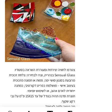
צטרפו לחוויה יצירתית ומעוררת השראה בסטודיו 
Sensual Glass בנהריה, וצרו לבחירה: צלחת זכוכית 
מרובעת בסגנון סושי יפני, פמות או תמונה מזכוכית 
בעיצוב אישי – מושלמת כפריט דקורטיבי, כמתנה 
ייחודית לאדם אהוב, או לשימוש יומיומי.
תוצרת סדנה תהיה בגודל של עד 15X15 ס"מ על גבי 
רקע שקוף.
מה נעשה ולמה לצפות?
🔸 נכיר סוגים שונים של זכוכית אומנותית