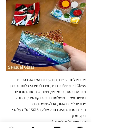
צטרפו לחוויה יצירתית ומעוררת השראה בסטודיו 
Sensual Glass בנהריה, וצרו לבחירה: צלחת זכוכית 
מרובעת בסגנון סושי יפני, פמות או תמונה מזכוכית 
בעיצוב אישי – מושלמת כפריט דקורטיבי, כמתנה 
ייחודית לאדם אהוב, או לשימוש יומיומי.
תוצרת סדנה תהיה בגודל של עד 15X15 ס"מ על גבי 
רקע שקוף.
מה נעשה ולמה לצפות?
🔸 נכיר סוגים שונים של זכוכית אומנותית