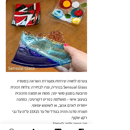
צטרפו לחוויה יצירתית ומעוררת השראה בסטודיו 
Sensual Glass בנהריה, וצרו לבחירה: צלחת זכוכית 
מרובעת בסגנון סושי יפני, פמות או תמונה מזכוכית 
בעיצוב אישי – מושלמת כפריט דקורטיבי, כמתנה 
ייחודית לאדם אהוב, או לשימוש יומיומי.
תוצרת סדנה תהיה בגודל של עד 15X15 ס"מ על גבי 
רקע שקוף.
מה נעשה ולמה לצפות?
🔸 נכיר סוגים שונים של זכוכית אומנותית