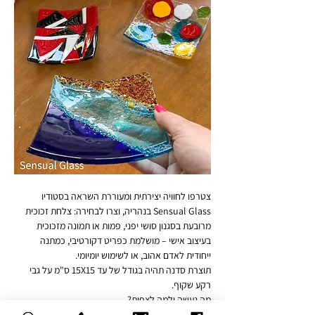
צטרפו לחוויה יצירתית ומעוררת השראה בסטודיו 
Sensual Glass בנהריה, וצרו לבחירה: צלחת זכוכית 
מרובעת בסגנון סושי יפני, פמות או תמונה מזכוכית 
בעיצוב אישי – מושלמת כפריט דקורטיבי, כמתנה 
ייחודית לאדם אהוב, או לשימוש יומיומי.
תוצרת סדנה תהיה בגודל של עד 15X15 ס"מ על גבי 
רקע שקוף.
מה נעשה ולמה לצפות?
🔸 נכיר סוגים שונים של זכוכית אומנותית