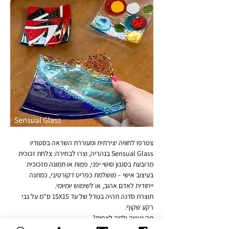
צטרפו לחוויה יצירתית ומעוררת השראה בסטודיו 
Sensual Glass בנהריה, וצרו לבחירה: צלחת זכוכית 
מרובעת בסגנון סושי יפני, פמות או תמונה מזכוכית 
בעיצוב אישי – מושלמת כפריט דקורטיבי, כמתנה 
ייחודית לאדם אהוב, או לשימוש יומיומי.
תוצרת סדנה תהיה בגודל של עד 15X15 ס"מ על גבי 
רקע שקוף.
מה נעשה ולמה לצפות?
🔸 נכיר סוגים שונים של זכוכית אומנותית