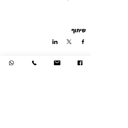
שיתוף
סטודיו לאמנות הזכוכית
דרך השלום 16, נהריה
הצהרת נגישות