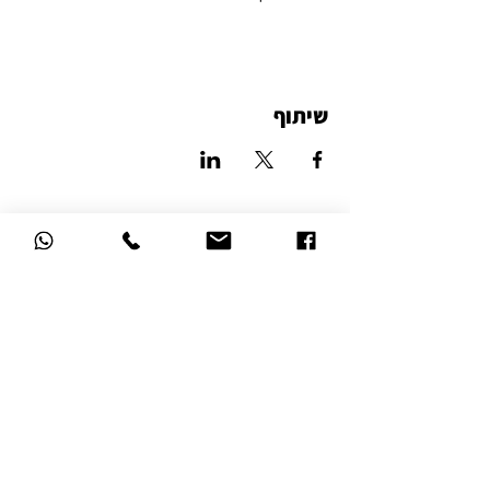
שיתוף
סטודיו לאמנות הזכוכית
דרך השלום 16, נהריה
הצהרת נגישות