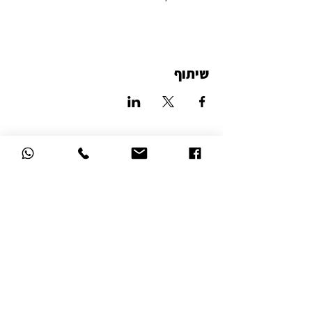
שיתוף
סטודיו לאמנות הזכוכית
דרך השלום 16, נהריה
הצהרת נגישות