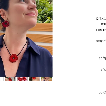
ע אדום
חדת
Lampw) מזכוכית מורנו
להשהיה
ל כל
לה
רם (00.09-00.13