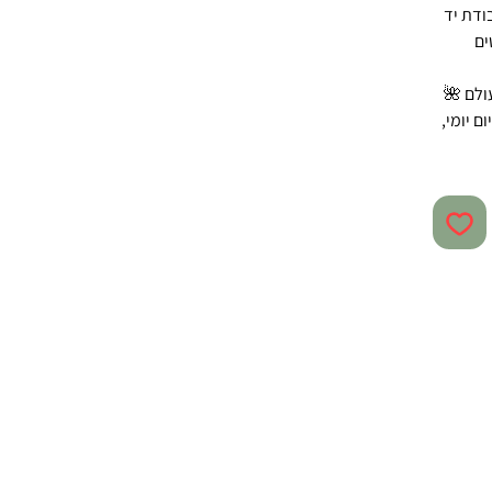
ודת יד
ים
עולם 🌺
ם יומי,