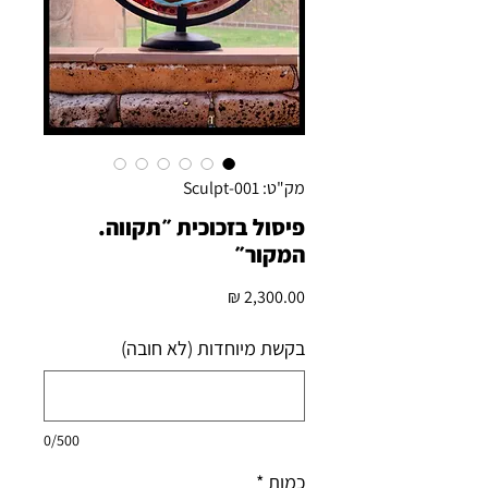
מק"ט: Sculpt-001
פיסול בזכוכית ״תקווה.
המקור״
מחיר
בקשת מיוחדות (לא חובה)
0/500
כמות
*