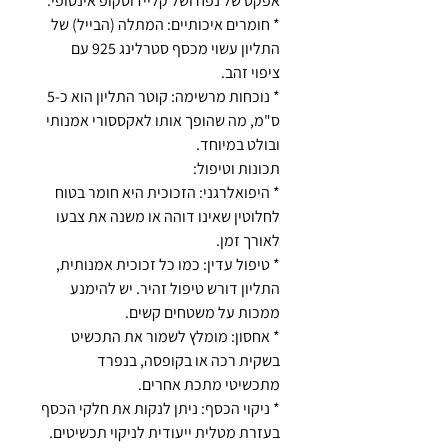
אפקט של נפח ושל קליידוסקופ אינסופי.
* חומרים איכותיים: המתלה (הבייל) של
התליון עשוי מכסף סטרלינג 925 עם
ציפוי זהב.
* נוכחות מרשימה: קוטר התליון הוא כ-5
ס"מ, מה שהופך אותו לאקססורי אמנותי
ובולט במיוחד.
תכונות וטיפול:
* היפואלרגני: הזכוכית היא חומר בטוח
לחלוטין שאינו דוהה או משנה את צבעו
לאורך זמן.
* טיפול עדין: כמו כל זכוכית אמנותית,
התליון דורש טיפול זהיר. יש להימנע
ממכות על משטחים קשים.
* אחסון: מומלץ לשמור את התכשיט
בשקית רכה או בקופסה, בנפרד
מתכשיטי מתכת אחרים.
* ניקוי הכסף: ניתן לנקות את חלקי הכסף
בעזרת מטלית ייעודית לניקוי תכשיטים.