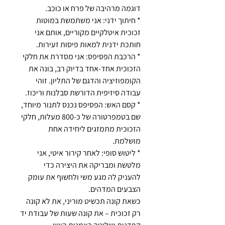
דוגמה מרהיבה של פרח או כוכב.
* חיתוך ידני: אני משתמשת במוטות
זכוכית איטלקיים מקוריים, אותם אני
חותכת ידנית למאות פיסות זעירות.
* הרכבת הפסיפס: אני מסדרת את חלקי
הזכוכית אחד-אחד בדיוק רב, בונה את
הקומפוזיציה והדגם של התליון. זוהי
עבודה סיזיפית הדורשת סבלנות וריכוז.
* קסם האש: הפסיפס נכנס לתנור מיוחד,
שם בטמפרטורה של כ-800 מעלות, חלקי
הזכוכית מתמזגים ליחידה אחת
מושלמת.
* ליטוש סופי: לאחר קירור איטי, אני
מלטשת ומבריקה את היצירה כדי
להעניק לה מגע משי ולחשוף את עומק
הצבעים המדהים.
כשאת קונה תכשיט מוריני, את לא קונה
רק זכוכית – את קונה שעות של עבודת יד