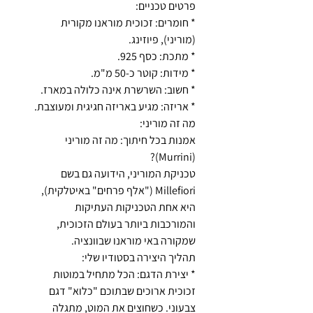
פרטים טכניים:
* חומרים: זכוכית מוראנו מקורית
(מוריני), פיוזינג.
* מתכת: כסף 925.
* מידות: קוטר כ-50 מ"מ.
* חשוב: השרשרת אינה כלולה במארז.
* אריזה: מגיע באריזה חגיגית ומעוצבת.
מה זה מוריני:
אמנות בכל חיתוך: מה זה מוריני
(Murrini)?
טכניקת המוריני, הידועה גם בשם
Millefiori ("אלף פרחים" באיטלקית),
היא אחת הטכניקות העתיקות
והמורכבות ביותר בעולם הזכוכית,
שמקורה באי מוראנו שבוונציה.
תהליך היצירה בסטודיו שלי:
* יצירת הדגם: הכל מתחיל במוטות
זכוכית ארוכים שבתוכם "כלוא" דגם
צבעוני. כשחוצים את המוט, מתגלה