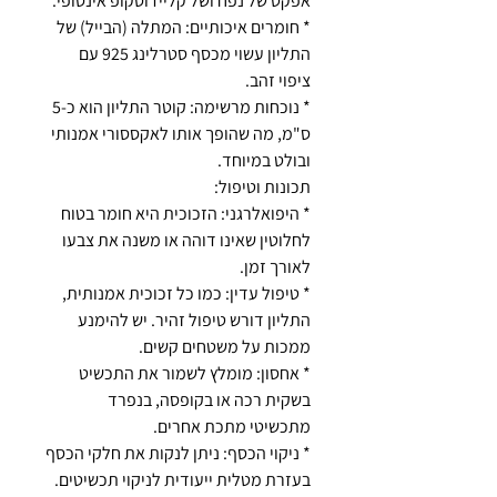
אפקט של נפח ושל קליידוסקופ אינסופי.
* חומרים איכותיים: המתלה (הבייל) של
התליון עשוי מכסף סטרלינג 925 עם
ציפוי זהב.
* נוכחות מרשימה: קוטר התליון הוא כ-5
ס"מ, מה שהופך אותו לאקססורי אמנותי
ובולט במיוחד.
תכונות וטיפול:
* היפואלרגני: הזכוכית היא חומר בטוח
לחלוטין שאינו דוהה או משנה את צבעו
לאורך זמן.
* טיפול עדין: כמו כל זכוכית אמנותית,
התליון דורש טיפול זהיר. יש להימנע
ממכות על משטחים קשים.
* אחסון: מומלץ לשמור את התכשיט
בשקית רכה או בקופסה, בנפרד
מתכשיטי מתכת אחרים.
* ניקוי הכסף: ניתן לנקות את חלקי הכסף
בעזרת מטלית ייעודית לניקוי תכשיטים.