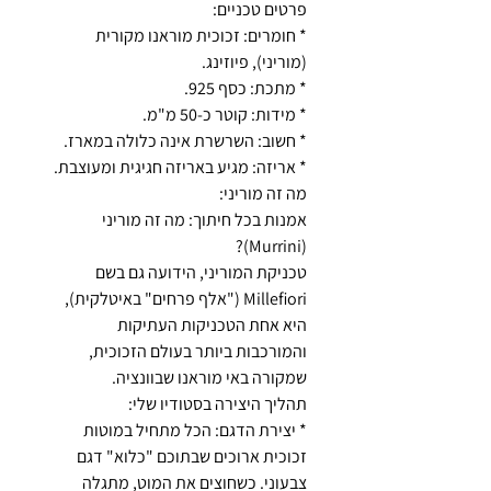
פרטים טכניים:
* חומרים: זכוכית מוראנו מקורית
(מוריני), פיוזינג.
* מתכת: כסף 925.
* מידות: קוטר כ-50 מ"מ.
* חשוב: השרשרת אינה כלולה במארז.
* אריזה: מגיע באריזה חגיגית ומעוצבת.
מה זה מוריני:
אמנות בכל חיתוך: מה זה מוריני
(Murrini)?
טכניקת המוריני, הידועה גם בשם
Millefiori ("אלף פרחים" באיטלקית),
היא אחת הטכניקות העתיקות
והמורכבות ביותר בעולם הזכוכית,
שמקורה באי מוראנו שבוונציה.
תהליך היצירה בסטודיו שלי:
* יצירת הדגם: הכל מתחיל במוטות
זכוכית ארוכים שבתוכם "כלוא" דגם
צבעוני. כשחוצים את המוט, מתגלה