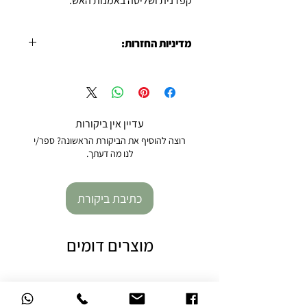
קפדנית ושליטה באמנות האש.
מדיניות החזרות:
ניתן להחזיר את הפריט תוך 7 ימים מיום קבלתו,
בתנאי שהתכשיט במצבו המקורי, ללא נזק
ובאריזה המקורית. נא ליצור קשר לתיאום
מראש.
עדיין אין ביקורות
רוצה להוסיף את הביקורת הראשונה? ספר/י
לנו מה דעתך.
כתיבת ביקורת
מוצרים דומים