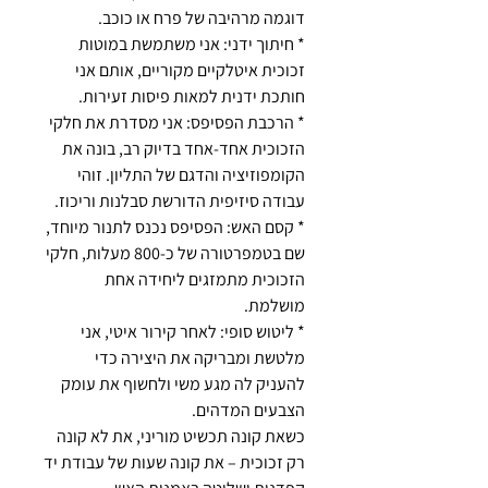
דוגמה מרהיבה של פרח או כוכב.
* חיתוך ידני: אני משתמשת במוטות
זכוכית איטלקיים מקוריים, אותם אני
חותכת ידנית למאות פיסות זעירות.
* הרכבת הפסיפס: אני מסדרת את חלקי
הזכוכית אחד-אחד בדיוק רב, בונה את
הקומפוזיציה והדגם של התליון. זוהי
עבודה סיזיפית הדורשת סבלנות וריכוז.
* קסם האש: הפסיפס נכנס לתנור מיוחד,
שם בטמפרטורה של כ-800 מעלות, חלקי
הזכוכית מתמזגים ליחידה אחת
מושלמת.
* ליטוש סופי: לאחר קירור איטי, אני
מלטשת ומבריקה את היצירה כדי
להעניק לה מגע משי ולחשוף את עומק
הצבעים המדהים.
כשאת קונה תכשיט מוריני, את לא קונה
רק זכוכית – את קונה שעות של עבודת יד