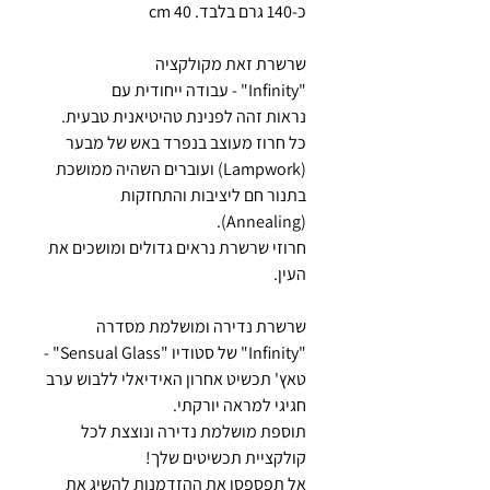
כ-140 גרם בלבד. 40 cm
שרשרת זאת מקולקציה
"Infinity" - עבודה ייחודית עם
נראות זהה לפנינת טהיטיאנית טבעית.
כל חרוז מעוצב בנפרד באש של מבער
(Lampwork) ועוברים השהיה ממושכת
בתנור חם ליציבות והתחזקות
(Annealing).
חרוזי שרשרת נראים גדולים ומושכים את
העין.
שרשרת נדירה ומושלמת מסדרה
"Infinity" של סטודיו "Sensual Glass" -
טאץ' תכשיט אחרון האידיאלי ללבוש ערב
חגיגי למראה יורקתי.
תוספת מושלמת נדירה ונוצצת לכל
קולקציית תכשיטים שלך!
אל תפספסו את ההזדמנות להשיג את